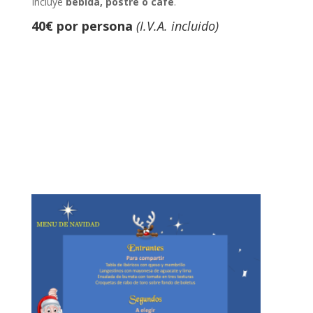
Incluye
bebida, postre o café
.
40€ por persona
(I.V.A. incluido)